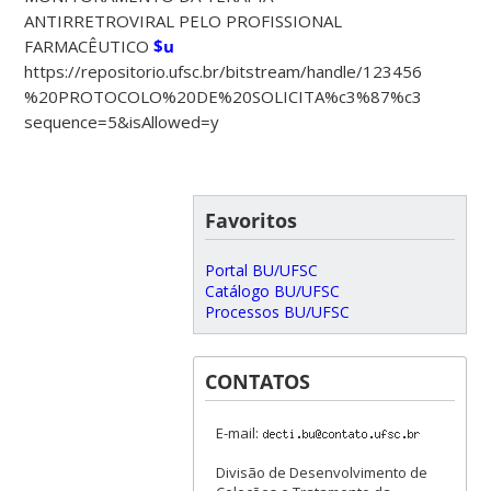
ANTIRRETROVIRAL PELO PROFISSIONAL
FARMACÊUTICO
$u
https://repositorio.ufsc.br/bitstream/handle/123456789/
%20PROTOCOLO%20DE%20SOLICITA%c3%87%c3%83O%2
sequence=5&isAllowed=y
Favoritos
Portal BU/UFSC
Catálogo BU/UFSC
Processos BU/UFSC
CONTATOS
E-mail:
Divisão de Desenvolvimento de