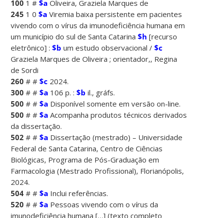
100
1 #
$a
Oliveira, Graziela Marques de
245
1 0
$a
Viremia baixa persistente em pacientes
vivendo com o vírus da imunodeficiência humana em
um município do sul de Santa Catarina
$h
[recurso
eletrônico] :
$b
um estudo observacional /
$c
Graziela Marques de Oliveira ; orientador,, Regina
de Sordi
260
# #
$c
2024.
300
# #
$a
106 p. :
$b
il., gráfs.
500
# #
$a
Disponível somente em versão on-line.
500
# #
$a
Acompanha produtos técnicos derivados
da dissertação.
502
# #
$a
Dissertação (mestrado) – Universidade
Federal de Santa Catarina, Centro de Ciências
Biológicas, Programa de Pós-Graduação em
Farmacologia (Mestrado Profissional), Florianópolis,
2024.
504
# #
$a
Inclui referências.
520
# #
$a
Pessoas vivendo com o vírus da
imunodeficiência humana […] (texto completo