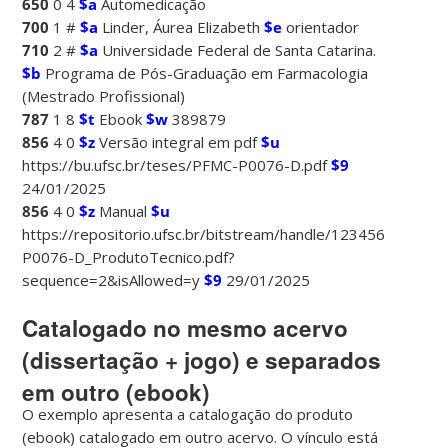
650
0 4
$a
Automedicação
700
1 #
$a
Linder, Áurea Elizabeth
$e
orientador
710
2 #
$a
Universidade Federal de Santa Catarina.
$b
Programa de Pós-Graduação em Farmacologia
(Mestrado Profissional)
787
1 8
$t
Ebook
$w
389879
856
4 0
$z
Versão integral em pdf
$u
https://bu.ufsc.br/teses/PFMC-P0076-D.pdf
$9
24/01/2025
856
4 0
$z
Manual
$u
https://repositorio.ufsc.br/bitstream/handle/123456789/2
P0076-D_ProdutoTecnico.pdf?
sequence=2&isAllowed=y
$9
29/01/2025
Catalogado no mesmo acervo
(dissertação + jogo) e separados
em outro (ebook)
O exemplo apresenta a catalogação do produto
(ebook) catalogado em outro acervo. O vínculo está