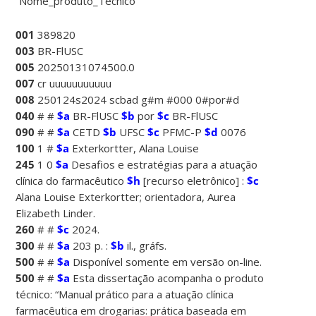
“Nome_produto_Técnico””
001
389820
003
BR-FlUSC
005
20250131074500.0
007
cr uuuuuuuuuuu
008
250124s2024 scbad g#m #000 0#por#d
040
# #
$a
BR-FlUSC
$b
por
$c
BR-FlUSC
090
# #
$a
CETD
$b
UFSC
$c
PFMC-P
$d
0076
100
1 #
$a
Exterkortter, Alana Louise
245
1 0
$a
Desafios e estratégias para a atuação
clínica do farmacêutico
$h
[recurso eletrônico] :
$c
Alana Louise Exterkortter; orientadora, Aurea
Elizabeth Linder.
260
# #
$c
2024.
300
# #
$a
203 p. :
$b
il., gráfs.
500
# #
$a
Disponível somente em versão on-line.
500
# #
$a
Esta dissertação acompanha o produto
técnico: “Manual prático para a atuação clínica
farmacêutica em drogarias: prática baseada em