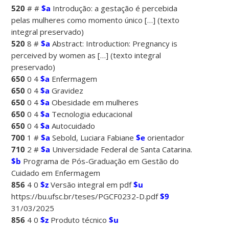
520
# #
$a
Introdução: a gestação é percebida
pelas mulheres como momento único […] (texto
integral preservado)
520
8 #
$a
Abstract: Introduction: Pregnancy is
perceived by women as […] (texto integral
preservado)
650
0 4
$a
Enfermagem
650
0 4
$a
Gravidez
650
0 4
$a
Obesidade em mulheres
650
0 4
$a
Tecnologia educacional
650
0 4
$a
Autocuidado
700
1 #
$a
Sebold, Luciara Fabiane
$e
orientador
710
2 #
$a
Universidade Federal de Santa Catarina.
$b
Programa de Pós-Graduação em Gestão do
Cuidado em Enfermagem
856
4 0
$z
Versão integral em pdf
$u
https://bu.ufsc.br/teses/PGCF0232-D.pdf
$9
31/03/2025
856
4 0
$z
Produto técnico
$u