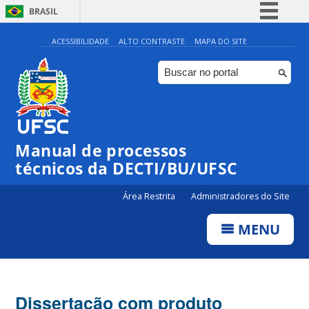
BRASIL
Simplifique!
ACESSIBILIDADE
ALTO CONTRASTE
MAPA DO SITE
Comunica BR
Participe
Acesso à informação
Legislação
Manual de processos
Canais
técnicos da DECTI/BU/UFSC
Área Restrita
Administradores do Site
MENU
Dissertação com produto