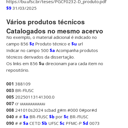
https://bu.ufsc.br/teses/PGCF0232-D_produto.pdf
$9
31/03/2025
Vários produtos técnicos
Catalogados no mesmo acervo
No exemplo, o material adicional é indicado no
campo 856
$z
Produto técnico e
$u
url
Indicar no campo 500
$a
Acompanha produtos
técnicos derivados da dissertação.
Os links em 856
$u
direcionam para cada item no
repositório.
001
388109
003
BR-FlUSC
005
20250113141300.0
007
cr uuuuuuuuuuu
008
241010s2024 scbad g#m #000 0#por#d
040
# #
$a
BR-FlUSC
$b
por
$c
BR-FlUSC
090
# #
$a
CETD
$b
UFSC
$c
PFMC-P
$d
0073