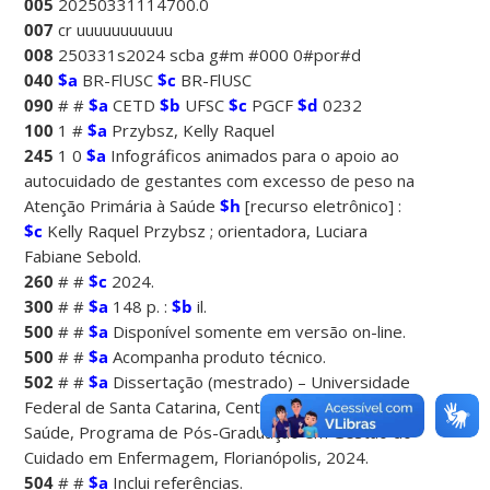
005
20250331114700.0
007
cr uuuuuuuuuuu
008
250331s2024 scba g#m #000 0#por#d
040
$a
BR-FlUSC
$c
BR-FlUSC
090
# #
$a
CETD
$b
UFSC
$c
PGCF
$d
0232
100
1 #
$a
Przybsz, Kelly Raquel
245
1 0
$a
Infográficos animados para o apoio ao
autocuidado de gestantes com excesso de peso na
Atenção Primária à Saúde
$h
[recurso eletrônico] :
$c
Kelly Raquel Przybsz ; orientadora, Luciara
Fabiane Sebold.
260
# #
$c
2024.
300
# #
$a
148 p. :
$b
il.
500
# #
$a
Disponível somente em versão on-line.
500
# #
$a
Acompanha produto técnico.
502
# #
$a
Dissertação (mestrado) – Universidade
Federal de Santa Catarina, Centro de Ciências da
Saúde, Programa de Pós-Graduação em Gestão do
Cuidado em Enfermagem, Florianópolis, 2024.
504
# #
$a
Inclui referências.