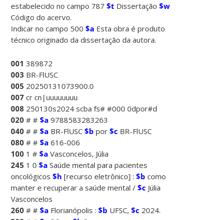
estabelecido no campo 787
$t
Dissertação
$w
Código do acervo.
Indicar no campo 500
$a
Esta obra é produto
técnico originado da dissertação da autora.
001
389872
003
BR-FlUSC
005
20250131073900.0
007
cr cn|uuuuuuuu
008
250130s2024 scba fs# #000 0dpor#d
020
# #
$a
9788583283263
040
# #
$a
BR-FlUSC
$b
por
$c
BR-FlUSC
080
# #
$a
616-006
100
1 #
$a
Vasconcelos, Júlia
245
1 0
$a
Saúde mental para pacientes
oncológicos
$h
[recurso eletrônico] :
$b
como
manter e recuperar a saúde mental /
$c
Júlia
Vasconcelos
260
# #
$a
Florianópolis :
$b
UFSC,
$c
2024.