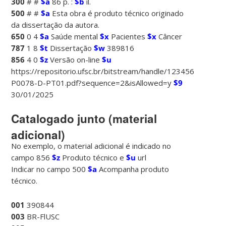
300
# #
$a
86 p. :
$b
il.
500
# #
$a
Esta obra é produto técnico originado
da dissertação da autora.
650
0 4
$a
Saúde mental
$x
Pacientes
$x
Câncer
787
1 8
$t
Dissertação
$w
389816
856
4 0
$z
Versão on-line
$u
https://repositorio.ufsc.br/bitstream/handle/123456789/2
P0078-D-PT01.pdf?sequence=2&isAllowed=y
$9
30/01/2025
Catalogado junto (material
adicional)
No exemplo, o material adicional é indicado no
campo 856
$z
Produto técnico e
$u
url
Indicar no campo 500
$a
Acompanha produto
técnico.
001
390844
003
BR-FlUSC