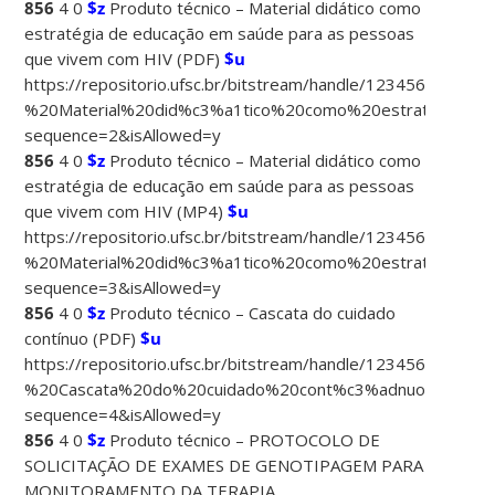
856
4 0
$z
Produto técnico – Material didático como
estratégia de educação em saúde para as pessoas
que vivem com HIV (PDF)
$u
https://repositorio.ufsc.br/bitstream/handle/123456789/
%20Material%20did%c3%a1tico%20como%20estrat%c3%
sequence=2&isAllowed=y
856
4 0
$z
Produto técnico – Material didático como
estratégia de educação em saúde para as pessoas
que vivem com HIV (MP4)
$u
https://repositorio.ufsc.br/bitstream/handle/123456789/2
%20Material%20did%c3%a1tico%20como%20estrat%c3
sequence=3&isAllowed=y
856
4 0
$z
Produto técnico – Cascata do cuidado
contínuo (PDF)
$u
https://repositorio.ufsc.br/bitstream/handle/123456789/
%20Cascata%20do%20cuidado%20cont%c3%adnuo.pdf?
sequence=4&isAllowed=y
856
4 0
$z
Produto técnico – PROTOCOLO DE
SOLICITAÇÃO DE EXAMES DE GENOTIPAGEM PARA
MONITORAMENTO DA TERAPIA