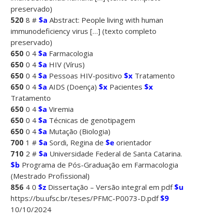
preservado)
520
8 #
$a
Abstract: People living with human
immunodeficiency virus […] (texto completo
preservado)
650
0 4
$a
Farmacologia
650
0 4
$a
HIV (Vírus)
650
0 4
$a
Pessoas HIV-positivo
$x
Tratamento
650
0 4
$a
AIDS (Doença)
$x
Pacientes
$x
Tratamento
650
0 4
$a
Viremia
650
0 4
$a
Técnicas de genotipagem
650
0 4
$a
Mutação (Biologia)
700
1 #
$a
Sordi, Regina de
$e
orientador
710
2 #
$a
Universidade Federal de Santa Catarina.
$b
Programa de Pós-Graduação em Farmacologia
(Mestrado Profissional)
856
4 0
$z
Dissertação – Versão integral em pdf
$u
https://bu.ufsc.br/teses/PFMC-P0073-D.pdf
$9
10/10/2024