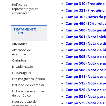
Campo 310 (Frequência
Política de
representação da
Campo 321 (Frequência
informação
Campo 362 (Datas da p
Campo 490 (Série rela
TRATAMENTO
Campo 500 (Nota geral
FÍSICO
Campo 501 (Nota inici
Campo 502 (Nota de di
Atividades
Campo 504 (Nota de bib
Alteração de
exemplar
Campo 505 (Nota de c
Carimbos
Campo 506 (Nota de ac
Encadernação
Campo 508 (Nota dos c
Etiquetagem
Campo 511 (Nota dos pa
Fita magnética (fitilho)
Campo 515 (Nota de p
Inclusão de exemplar
Campo 520 (Nota de re
Inclusão de exemplar
de periódico
Campo 521 (Nota para 
Incorporação de
Campo 525 (Nota de s
acervos da UFSC