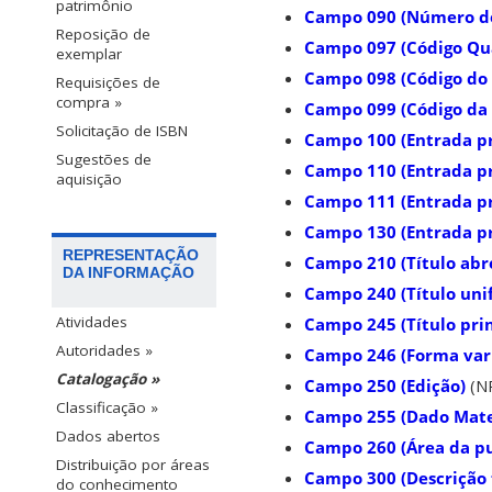
patrimônio
Campo 090 (Número de
Reposição de
Campo 097 (Código Qua
exemplar
Campo 098 (Código do
Requisições de
compra »
Campo 099 (Código da
Solicitação de ISBN
Campo 100 (Entrada pr
Sugestões de
Campo 110 (Entrada pr
aquisição
Campo 111 (Entrada pr
Campo 130 (Entrada pr
REPRESENTAÇÃO
Campo 210 (Título abr
DA INFORMAÇÃO
Campo 240 (Título uni
Atividades
Campo 245 (Título prin
Autoridades »
Campo 246 (Forma vari
Catalogação »
Campo 250 (Edição)
(N
Classificação »
Campo 255 (Dado Mate
Dados abertos
Campo 260 (Área da pub
Distribuição por áreas
Campo 300 (Descrição f
do conhecimento