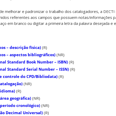
 de melhorar e padronizar o trabalho dos catalogadores, a DECTI
hidos referentes aos campos que possuem notas/informações p
aço em branco ou digitar a primeira letra da palavra desejada e 
s – descrição física)
(R)
s – aspectos bibliográficos)
(NR)
onal Standard Book Number – ISBN)
(R)
nal Standard Serial Number – ISSN)
(R)
 controle do CPD/Bibliodata)
(R)
atalogação)
(NR)
 idioma)
(R)
área geográfica)
(NR)
período cronológico)
(NR)
ção Decimal Universal)
(R)