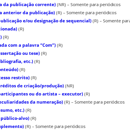
 da publicação corrente)
(NR) – Somente para periódicos
 anterior da publicação)
(R) – Somente para periódicos
ublicação e/ou designação de sequencial)
(R) – Somente para
cionada)
(R)
)
(R)
ada com a palavra “Com”)
(R)
ssertação ou tese)
(R)
liografia, etc.)
(R)
onteúdo)
(R)
esso restrito)
(R)
réditos de criação/produção)
(NR)
rticipantes ou do artista – executor)
(R)
eculiaridades da numeração)
(R) – Somente para periódicos
sumo, etc.)
(R)
público-alvo)
(R)
uplemento)
(R) – Somente para periódicos