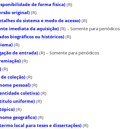
sponibilidade de forma física)
(R)
rsão original)
(R)
talhes do sistema e modo de acesso)
(R)
nte imediata da aquisição)
(R) – Somente para periódicos
os biográficos ou históricos)
(R)
dioma)
(R)
gação de entrada)
(R) – Somente para periódicos
remiação)
(R)
)
(R)
 de coleção)
(R)
 nome pessoal)
(R)
entidade coletiva)
(R)
título uniforme)
(R)
tópico)
(R)
 nome geográfico)
(R)
ermo local para teses e dissertações)
(R)