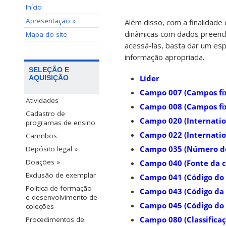
Início
Apresentação »
Além disso, com a finalidade
dinâmicas com dados preenc
Mapa do site
acessá-las, basta dar um esp
informação apropriada.
SELEÇÃO E
Líder
AQUISIÇÃO
Campo 007 (Campos fixo
Atividades
Campo 008 (Campos fixo
Cadastro de
Campo 020 (Internati
programas de ensino
Campo 022 (Internatio
Carimbos
Campo 035 (Número de
Depósito legal »
Doações »
Campo 040 (Fonte da c
Exclusão de exemplar
Campo 041 (Código do
Política de formação
Campo 043 (Código da 
e desenvolvimento de
Campo 045 (Código do 
coleções
Campo 080 (Classifica
Procedimentos de