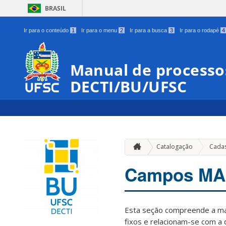
BRASIL
Ir para o conteúdo
1
Ir para o menu
2
Ir para a busca
3
Ir para o rodapé
4
Manual de processos
DECTI/BU/UFSC
Catalogação
Cadas
Campos MA
Esta seção compreende a mai
fixos e relacionam-se com a 