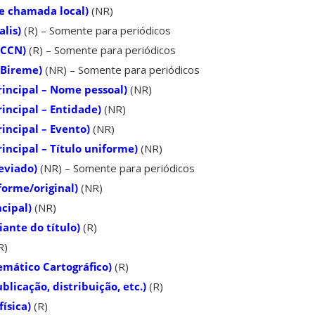
 chamada local)
(NR)
lis)
(R) – Somente para periódicos
 CCN)
(R) – Somente para periódicos
 Bireme)
(NR) – Somente para periódicos
incipal – Nome pessoal)
(NR)
incipal – Entidade)
(NR)
incipal – Evento)
(NR)
incipal – Título uniforme)
(NR)
eviado)
(NR) – Somente para periódicos
forme/original)
(NR)
cipal)
(NR)
ante do título)
(R)
R)
mático Cartográfico)
(R)
licação, distribuição, etc.)
(R)
ísica)
(R)