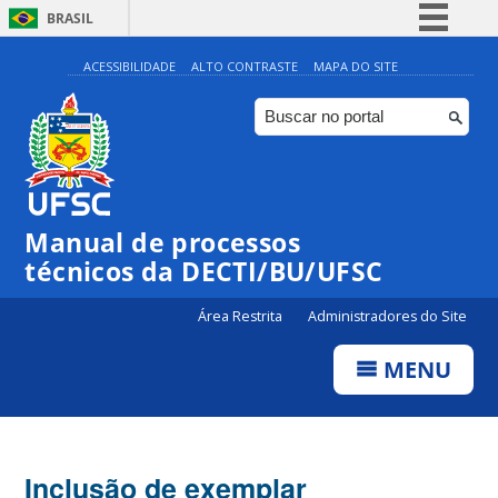
BRASIL
Simplifique!
ACESSIBILIDADE
ALTO CONTRASTE
MAPA DO SITE
Comunica BR
Participe
Acesso à informação
Legislação
Manual de processos
Canais
técnicos da DECTI/BU/UFSC
Área Restrita
Administradores do Site
MENU
Inclusão de exemplar