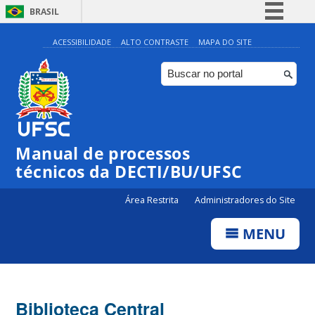
BRASIL
Simplifique!
ACESSIBILIDADE
ALTO CONTRASTE
MAPA DO SITE
Comunica BR
Participe
Acesso à informação
Legislação
Manual de processos
Canais
técnicos da DECTI/BU/UFSC
Área Restrita
Administradores do Site
MENU
Biblioteca Central