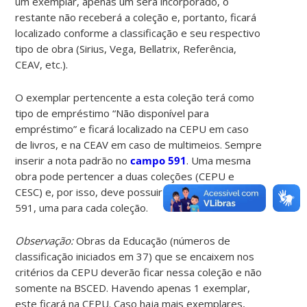
um exemplar, apenas um será incorporado, o
restante não receberá a coleção e, portanto, ficará
localizado conforme a classificação e seu respectivo
tipo de obra (Sirius, Vega, Bellatrix, Referência,
CEAV, etc.).
O exemplar pertencente a esta coleção terá como
tipo de empréstimo “Não disponível para
empréstimo” e ficará localizado na CEPU em caso
de livros, e na CEAV em caso de multimeios. Sempre
inserir a nota padrão no
campo 591
. Uma mesma
obra pode pertencer a duas coleções (CEPU e
CESC) e, por isso, deve possuir duas notas padrão
591, uma para cada coleção.
Observação:
Obras da Educação (números de
classificação iniciados em 37) que se encaixem nos
critérios da CEPU deverão ficar nessa coleção e não
somente na BSCED. Havendo apenas 1 exemplar,
este ficará na CEPU. Caso haja mais exemplares,