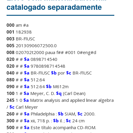
catalogado separadamente
000
am #a
001
182938
003
BR-FlUSC
005
20130906072500.0
008
020702t2000 paua f## #001 0#eng#d
020
# #
$a
0898714540
020
# #
$a
9780898714548
040
# #
$a
BR-FlUSC
$b
por
$c
BR-FlUSC
080
# #
$a
512.64
090
# #
$a
512.64
$b
M612m
100
1 #
$a
Meyer, C. D.
$q
(Carl Dean)
245
1 0
$a
Matrix analysis and applied linear algebra
/
$c
Carl Meyer
260
# #
$a
Philadelphia :
$b
SIAM,
$c
2000.
300
# #
$a
xii, 718 p. :
$b
il. ;
$c
24 cm
500
# #
$a
Este título acompanha CD-ROM.