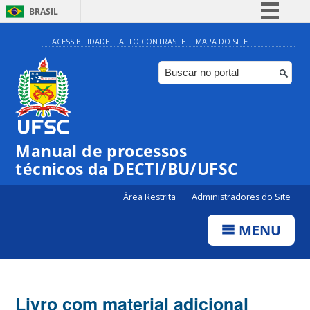
BRASIL
Simplifique!
ACESSIBILIDADE
ALTO CONTRASTE
MAPA DO SITE
Comunica BR
Participe
Acesso à informação
Legislação
Manual de processos
Canais
técnicos da DECTI/BU/UFSC
Área Restrita
Administradores do Site
MENU
Livro com material adicional