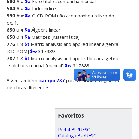
500
# #
$a
Este título acompanha manual.
504
# #
$a
Inclui índice.
590
# #
$a
O CD-ROM não acompanhou o livro do
ex. 1.
650
0 4
$a
Álgebra linear
650
0 4
$a
Matrizes (Matemática)
776
1 8
$t
Matrix analysis and applied linear algebra
[CD-ROM]
$w
317939
787
1 8
$t
Matrix analysis and applied linear algebra
: solutions manual [manual]
$w
317883
* Ver também:
campo 787
para relacionar registros
de obras diferentes.
Favoritos
Portal BU/UFSC
Catálogo BU/UFSC