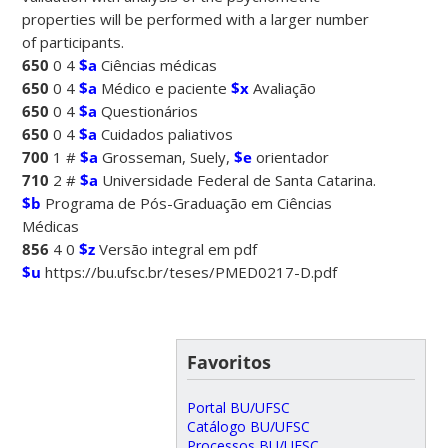
properties will be performed with a larger number
of participants.
650
0 4
$a
Ciências médicas
650
0 4
$a
Médico e paciente
$x
Avaliação
650
0 4
$a
Questionários
650
0 4
$a
Cuidados paliativos
700
1 #
$a
Grosseman, Suely,
$e
orientador
710
2 #
$a
Universidade Federal de Santa Catarina.
$b
Programa de Pós-Graduação em Ciências
Médicas
856
4 0
$z
Versão integral em pdf
$u
https://bu.ufsc.br/teses/PMED0217-D.pdf
Favoritos
Portal BU/UFSC
Catálogo BU/UFSC
Processos BU/UFSC