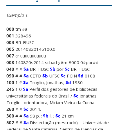
Exemplo 1
:
000
tm #a
001
328496
003
BR-FlUSC
005
20140820145100.0
007
cr uuuuuuuuuuu
008
140820s2014 scbad g#m #000 0#por#d
040
# #
$a
BR-FlUSC
$b
por
$c
BR-FlUSC
090
# #
$a
CETD
$b
UFSC
$c
PCIN
$d
0108
100
1 #
$a
Troglio, Jonathas,
$d
1980-
245
1 0
$a
Perfil dos gestores de bibliotecas
universitárias federais do Brasil /
$c
Jonathas
Troglio ; orientadora, Miriam Vieira da Cunha
260
# #
$c
2014.
300
# #
$a
98 p. :
$b
il. ;
$c
21 cm
502
# #
$a
Dissertação (mestrado) – Universidade
Federal de Santa Catarina, Centro de Ciências da