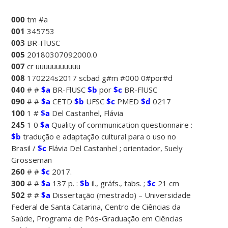
000
tm #a
001
345753
003
BR-FlUSC
005
20180307092000.0
007
cr uuuuuuuuuuu
008
170224s2017 scbad g#m #000 0#por#d
040
# #
$a
BR-FlUSC
$b
por
$c
BR-FlUSC
090
# #
$a
CETD
$b
UFSC
$c
PMED
$d
0217
100
1 #
$a
Del Castanhel, Flávia
245
1 0
$a
Quality of communication questionnaire :
$b
tradução e adaptação cultural para o uso no
Brasil /
$c
Flávia Del Castanhel ; orientador, Suely
Grosseman
260
# #
$c
2017.
300
# #
$a
137 p. :
$b
il., gráfs., tabs. ;
$c
21 cm
502
# #
$a
Dissertação (mestrado) – Universidade
Federal de Santa Catarina, Centro de Ciências da
Saúde, Programa de Pós-Graduação em Ciências