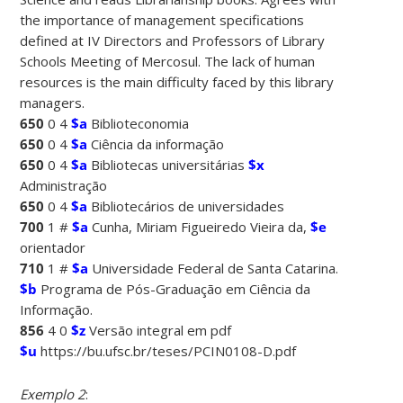
the importance of management specifications
defined at IV Directors and Professors of Library
Schools Meeting of Mercosul. The lack of human
resources is the main difficulty faced by this library
managers.
650
0 4
$a
Biblioteconomia
650
0 4
$a
Ciência da informação
650
0 4
$a
Bibliotecas universitárias
$x
Administração
650
0 4
$a
Bibliotecários de universidades
700
1 #
$a
Cunha, Miriam Figueiredo Vieira da,
$e
orientador
710
1 #
$a
Universidade Federal de Santa Catarina.
$b
Programa de Pós-Graduação em Ciência da
Informação.
856
4 0
$z
Versão integral em pdf
$u
https://bu.ufsc.br/teses/PCIN0108-D.pdf
Exemplo 2
: