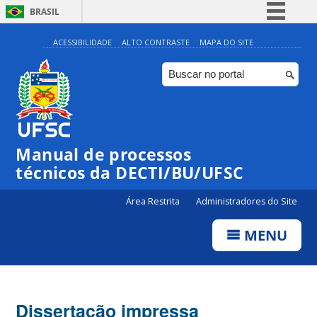
BRASIL
Simplifique!
ACESSIBILIDADE
ALTO CONTRASTE
MAPA DO SITE
Comunica BR
Participe
Acesso à informação
Legislação
Manual de processos
Canais
técnicos da DECTI/BU/UFSC
Área Restrita
Administradores do Site
MENU
Dissertação impressa