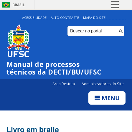
BRASIL
Simplifique!
ACESSIBILIDADE
ALTO CONTRASTE
MAPA DO SITE
Comunica BR
Participe
Acesso à informação
Legislação
Manual de processos
Canais
técnicos da DECTI/BU/UFSC
Área Restrita
Administradores do Site
MENU
Livro em braile