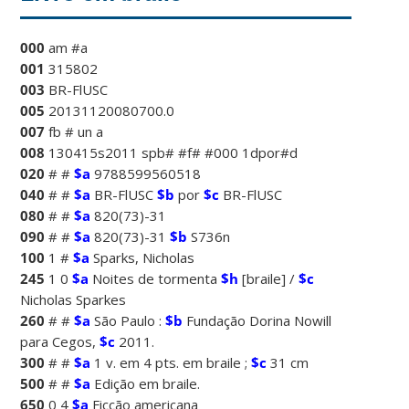
000
am #a
001
315802
003
BR-FlUSC
005
20131120080700.0
007
fb # un a
008
130415s2011 spb# #f# #000 1dpor#d
020
# #
$a
9788599560518
040
# #
$a
BR-FlUSC
$b
por
$c
BR-FlUSC
080
# #
$a
820(73)-31
090
# #
$a
820(73)-31
$b
S736n
100
1 #
$a
Sparks, Nicholas
245
1 0
$a
Noites de tormenta
$h
[braile] /
$c
Nicholas Sparkes
260
# #
$a
São Paulo :
$b
Fundação Dorina Nowill
para Cegos,
$c
2011.
300
# #
$a
1 v. em 4 pts. em braile ;
$c
31 cm
500
# #
$a
Edição em braile.
650
0 4
$a
Ficção americana