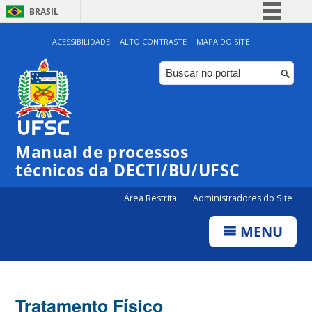
BRASIL
Simplifique!
ACESSIBILIDADE
ALTO CONTRASTE
MAPA DO SITE
Comunica BR
Participe
Acesso à informação
Legislação
Manual de processos
Canais
técnicos da DECTI/BU/UFSC
Área Restrita
Administradores do Site
MENU
Tratamento Físico