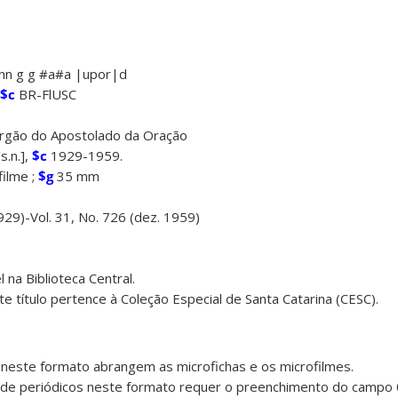
n g g #a#a |upor|d
$c
BR-FlUSC
rgão do Apostolado da Oração
s.n.],
$c
1929-1959.
ilme ;
$g
35 mm
 1929)-Vol. 31, No. 726 (dez. 1959)
 na Biblioteca Central.
 título pertence à Coleção Especial de Santa Catarina (CESC).
 neste formato abrangem as microfichas e os microfilmes.
 de periódicos neste formato requer o preenchimento do campo