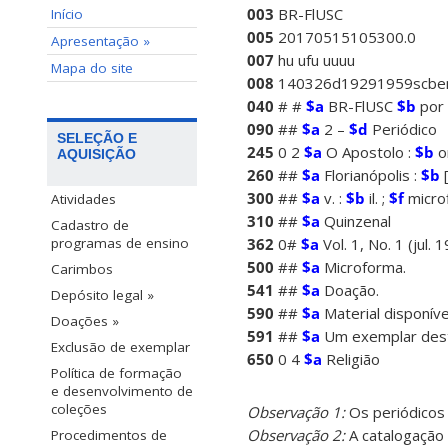
003
BR-FlUSC
Início
005
20170515105300.0
Apresentação »
007
hu ufu uuuu
Mapa do site
008
140326d19291959scben
040
# #
$a
BR-FlUSC
$b
por
090
##
$a
2 –
$d
Periódico
SELEÇÃO E
245
0 2
$a
O Apostolo :
$b
o
AQUISIÇÃO
260
##
$a
Florianópolis :
$b
[
300
##
$a
v. :
$b
il. ;
$f
microf
Atividades
310
##
$a
Quinzenal
Cadastro de
362
0#
$a
Vol. 1, No. 1 (jul.
programas de ensino
500
##
$a
Microforma.
Carimbos
541
##
$a
Doação.
Depósito legal »
590
##
$a
Material disponível
Doações »
591
##
$a
Um exemplar deste
Exclusão de exemplar
650
0 4
$a
Religião
Política de formação
e desenvolvimento de
coleções
Observação 1:
Os periódicos
Observação 2:
A catalogação
Procedimentos de