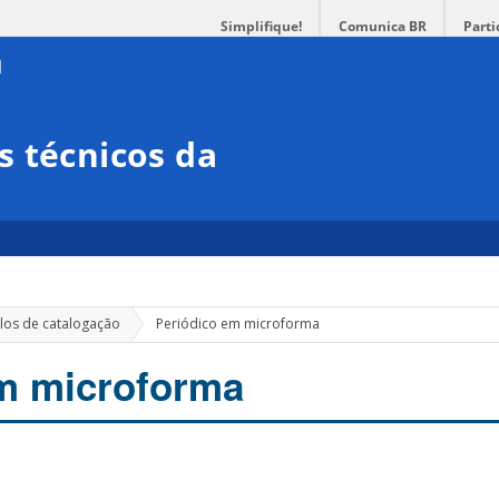
Simplifique!
Comunica BR
Parti
 técnicos da
os de catalogação
Periódico em microforma
m microforma