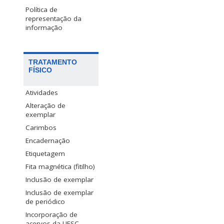
Política de
representação da
informação
TRATAMENTO
FÍSICO
Atividades
Alteração de
exemplar
Carimbos
Encadernação
Etiquetagem
Fita magnética (fitilho)
Inclusão de exemplar
Inclusão de exemplar
de periódico
Incorporação de
acervos da UFSC