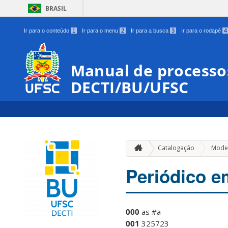
BRASIL
Ir para o conteúdo
1
Ir para o menu
2
Ir para a busca
3
Ir para o rodapé
4
Manual de processos
DECTI/BU/UFSC
Catalogação
Model
Periódico e
000
as #a
001
325723