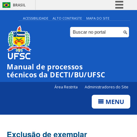
BRASIL
Simplifique!
ACESSIBILIDADE
ALTO CONTRASTE
MAPA DO SITE
Comunica BR
Participe
Acesso à informação
Legislação
Manual de processos
Canais
técnicos da DECTI/BU/UFSC
Área Restrita
Administradores do Site
MENU
Exclusão de exemplar