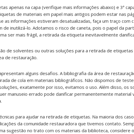
tas apenas na capa (verifique mais informações abaixo) e 3ª cap
etiquetas de materiais em papel mais antigos podem estar nas pág
 se as informações estiveram desatualizadas, faça um traço com 
im de inutilizá-lo. Adotamos o risco de caneta, pois o papel da par
ma ser mais frágil, a retirada da etiqueta inevitavelmente danifica
ão de solventes ou outras soluções para a retirada de etiqueta
ea de restauração.
presentam alguns desafios. A bibliografia da área de restauraçã
irada de cola em materiais bibliográficos. Não dispomos de teste
soluções, exatamente por isso, evitamos o uso. Além disso, os s
quer manuseio errado pode danificar permanentemente material v
.
écnicas para ajudar na retirada de etiquetas. Na maioria dos casos
ublicações da comunidade restauradora que tivemos contato. Semp
a sugestão no trato com os materiais da biblioteca, considere o