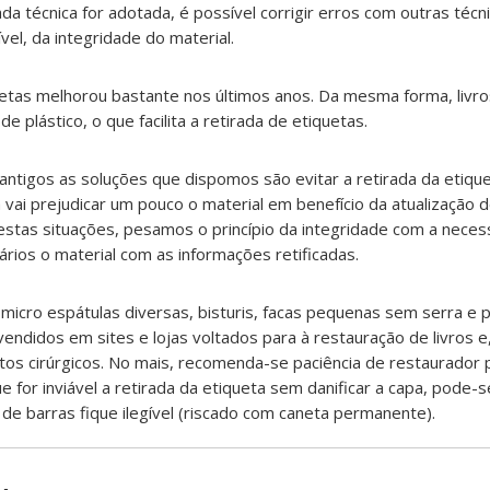
da técnica for adotada, é possível corrigir erros com outras técni
el, da integridade do material.
quetas melhorou bastante nos últimos anos. Da mesma forma, livr
e plástico, o que facilita a retirada de etiquetas.
 antigos as soluções que dispomos são evitar a retirada da etiqu
 vai prejudicar um pouco o material em benefício da atualização 
estas situações, pesamos o princípio da integridade com a nece
ários o material com as informações retificadas.
ze micro espátulas diversas, bisturis, facas pequenas sem serra e 
 vendidos em sites e lojas voltados para à restauração de livros 
os cirúrgicos. No mais, recomenda-se paciência de restaurador 
e for inviável a retirada da etiqueta sem danificar a capa, pode-
de barras fique ilegível (riscado com caneta permanente).