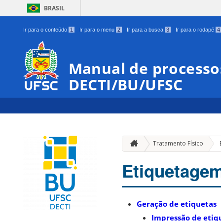
BRASIL
Ir para o conteúdo
1
Ir para o menu
2
Ir para a busca
3
Ir para o rodapé
4
Manual de processos
DECTI/BU/UFSC
Tratamento Físico
Etiquetage
Geração de etiquetas
Impressão de etiq