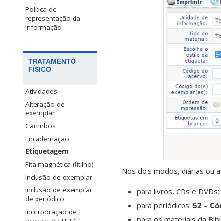
Política de
representação da
informação
TRATAMENTO
FÍSICO
Atividades
Alteração de
exemplar
Carimbos
Encadernação
Etiquetagem
Fita magnética (fitilho)
Nos dois modos, diárias ou a
Inclusão de exemplar
Inclusão de exemplar
para livros, CDs e DVDs:
de periódico
para periódicos:
52 – Có
Incorporação de
para os materiais da Bib
acervos da UFSC