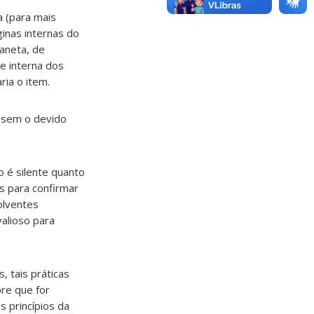
a (para mais
inas internas do
caneta, de
te interna dos
ria o item.
s sem o devido
o é silente quanto
s para confirmar
olventes
alioso para
, tais práticas
re que for
s princípios da