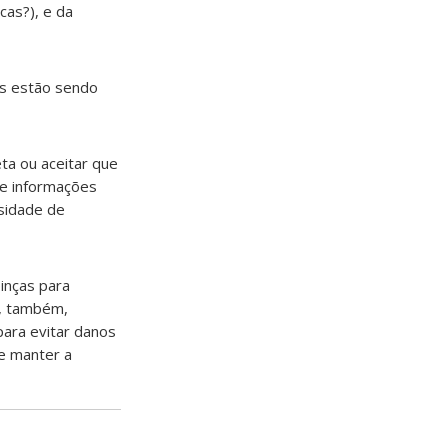
cas?), e da
os estão sendo
eta ou aceitar que
de informações
ssidade de
pinças para
e, também,
para evitar danos
se manter a