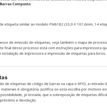
 Barras Composto
.
a de etiqueta similar ao modelo PM6182 (33,9 X 101,6mm, 14 etiqu
ocesso de emissão de etiquetas, veja também o mapa de proces
arte final desse processo está com instruções para impressora q
e instalação de impressora e impressão de etiquetas para livros, 
tas
ção de etiquetas de código de barras na capa e RFID, a retirada 
 materiais é obrigatória. Justifica-se esta escolha por motivos est
possibilidade, já testada, que a sobreposição de etiquetas dificul
réstimo e devolução.