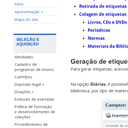
Início
Retirada de etiquetas
Apresentação »
Colagem de etiquetas
Mapa do site
Livros, CDs e DVDs
Periódicos
Normas
SELEÇÃO E
AQUISIÇÃO
Materiais da Bibli
Atividades
Geração de etique
Cadastro de
Para gerar etiquetas, acess
programas de ensino
Carimbos
Na opção
Diárias
, é possíve
Depósito legal »
biblioteca, por tipo de mater
Doações »
Exclusão de exemplar
Política de formação
e desenvolvimento de
coleções
Procedimentos de