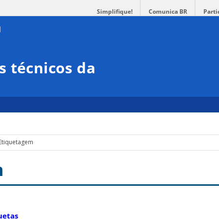
Simplifique!
Comunica BR
Parti
 técnicos da
Etiquetagem
m
uetas