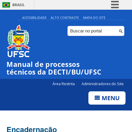
BRASIL
Simplifique!
ACESSIBILIDADE
ALTO CONTRASTE
MAPA DO SITE
Comunica BR
Participe
Acesso à informação
Legislação
Manual de processos
Canais
técnicos da DECTI/BU/UFSC
Área Restrita
Administradores do Site
MENU
Encadernação