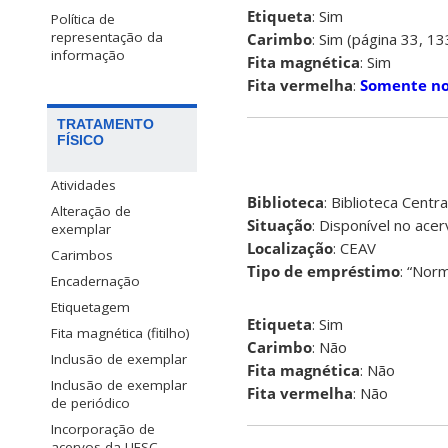
Etiqueta
: Sim
Política de
representação da
Carimbo
: Sim (página 33, 1
informação
Fita magnética
: Sim
Fita vermelha
:
Somente no
TRATAMENTO
FÍSICO
Atividades
Biblioteca
: Biblioteca Centra
Alteração de
Situação
: Disponível no ace
exemplar
Localização
: CEAV
Carimbos
Tipo de empréstimo
: “Norm
Encadernação
Etiquetagem
Etiqueta
: Sim
Fita magnética (fitilho)
Carimbo
: Não
Inclusão de exemplar
Fita magnética
: Não
Inclusão de exemplar
Fita vermelha
: Não
de periódico
Incorporação de
acervos da UFSC