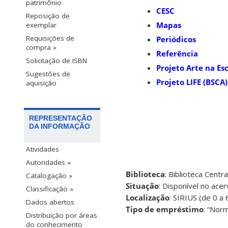
patrimônio
CESC
Reposição de
Mapas
exemplar
Requisições de
Periódicos
compra »
Referência
Solicitação de ISBN
Projeto Arte na Es
Sugestões de
Projeto LIFE (BSCA)
aquisição
REPRESENTAÇÃO
DA INFORMAÇÃO
Atividades
Autoridades »
Biblioteca
: Biblioteca Centra
Catalogação »
Situação
: Disponível no ace
Classificação »
Localização
: SIRIUS (de 0 a
Dados abertos
Tipo de empréstimo
: “Norm
Distribuição por áreas
do conhecimento