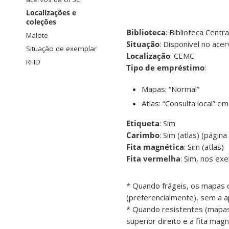
Localizações e
coleções
Biblioteca
: Biblioteca Centra
Malote
Situação
: Disponível no ace
Situação de exemplar
Localização
: CEMC
RFID
Tipo de empréstimo
:
Mapas: “Normal”
Atlas: “Consulta local” 
Etiqueta
: Sim
Carimbo
: Sim (atlas) (pági
Fita magnética
: Sim (atlas)
Fita vermelha
: Sim, nos ex
* Quando frágeis, os mapas d
(preferencialmente), sem a ap
* Quando resistentes (mapas
superior direito e a fita magn