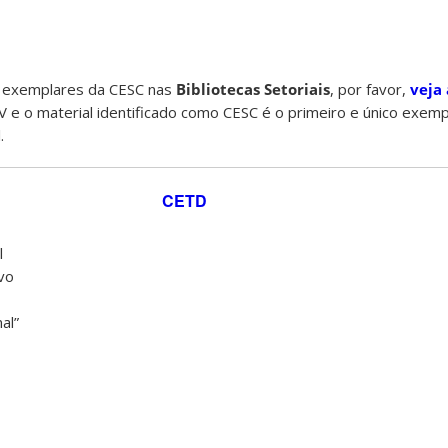
s exemplares da CESC nas
Bibliotecas Setoriais
, por favor,
veja
AV e o material identificado como CESC é o primeiro e único exemp
.
CETD
l
rvo
al”