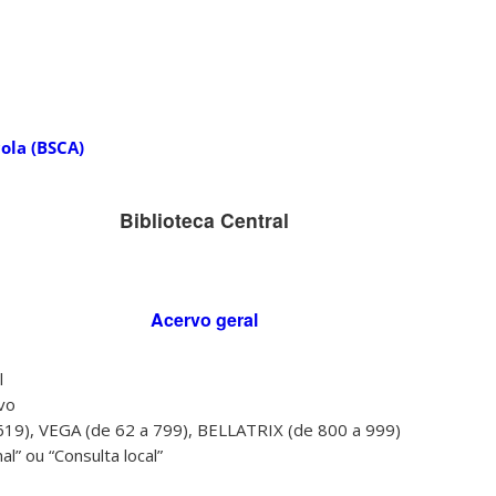
cola (BSCA)
Biblioteca Central
Acervo geral
l
rvo
 619), VEGA (de 62 a 799), BELLATRIX (de 800 a 999)
al” ou “Consulta local”