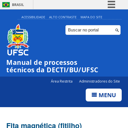
BRASIL
Simplifique!
ACESSIBILIDADE
ALTO CONTRASTE
MAPA DO SITE
Comunica BR
Participe
Acesso à informação
Legislação
Manual de processos
Canais
técnicos da DECTI/BU/UFSC
Área Restrita
Administradores do Site
MENU
Fita magnética (fitilho)