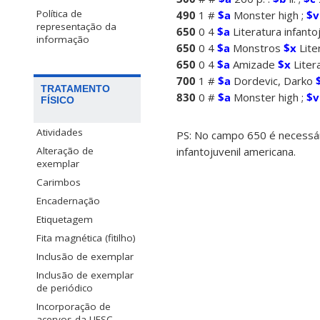
Política de
490
1 #
$a
Monster high ;
$v
representação da
650
0 4
$a
Literatura infanto
informação
650
0 4
$a
Monstros
$x
Lite
650
0 4
$a
Amizade
$x
Litera
700
1 #
$a
Dordevic, Darko
TRATAMENTO
830
0 #
$a
Monster high ;
$v
FÍSICO
Atividades
PS: No campo 650 é necessári
infantojuvenil americana.
Alteração de
exemplar
Carimbos
Encadernação
Etiquetagem
Fita magnética (fitilho)
Inclusão de exemplar
Inclusão de exemplar
de periódico
Incorporação de
acervos da UFSC