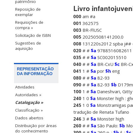
patrimônio
Livro infantojuveni
Reposição de
exemplar
000
am #a
Requisições de
001
362575
compra »
003
BR-FlUSC
Solicitação de ISBN
005
20250508141200.0
Sugestões de
008
131220s2012 spba j##
aquisição
020
# #
$a
9788516082611
035
# #
$a
SC002015510
040
# #
$a
BR-CxU
$c
BR-C
REPRESENTAÇÃO
041
1 #
$a
por
$h
eng
DA INFORMAÇÃO
080
# #
$a
82-93
090
# #
$a
82-93
$b
D179m
Atividades
100
1 #
$a
Daneshvari, Gitty
Autoridades »
240
1 0
$a
Monster high : gh
Catalogação »
245
1 0
$a
Monstramigas pa
Classificação »
tradução de Renata Tufano
Dados abertos
246
3 #
$a
Monster high
260
# #
$a
São Paulo:
$b
Mo
Distribuição por áreas
do conhecimento
300
# #
$a
260 p. :
$b
il. ;
$c