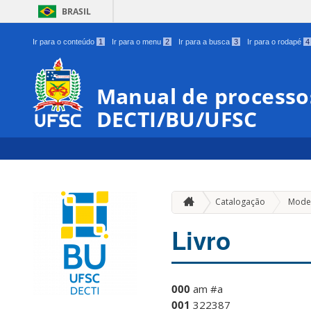
BRASIL
Ir para o conteúdo
1
Ir para o menu
2
Ir para a busca
3
Ir para o rodapé
4
Manual de processos
DECTI/BU/UFSC
Catalogação
Model
Livro
000
am #a
001
322387