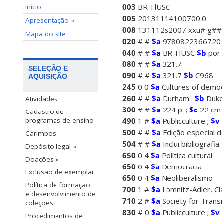
003
BR-FlUSC
Início
005
20131114100700.0
Apresentação »
008
131112s2007 xxu# g##
Mapa do site
020
# #
$a
9780822366720
040
# #
$a
BR-FlUSC
$b
por
080
# #
$a
321.7
SELEÇÃO E
090
# #
$a
321.7
$b
C968
AQUISIÇÃO
245
0 0
$a
Cultures of demo
260
# #
$a
Durham :
$b
Duke
Atividades
300
# #
$a
224 p. ;
$c
22 cm
Cadastro de
490
1 #
$a
Publicculture ;
$v
programas de ensino
500
# #
$a
Edição especial de
Carimbos
504
# #
$a
Inclui bibliografia.
Depósito legal »
650
0 4
$a
Política cultural
Doações »
650
0 4
$a
Democracia
Exclusão de exemplar
650
0 4
$a
Neoliberalismo
Política de formação
700
1 #
$a
Lomnitz-Adler, Cl
e desenvolvimento de
710
2 #
$a
Society for Transn
coleções
830
# 0
$a
Publicculture ;
$v
Procedimentos de