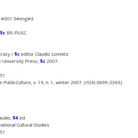
 #001 0#eng#d
$c
BR-FlUSC
cracy /
$c
editor Claudio Lomnitz
 University Press,
$c
2007.
51
 PublicCulture, v. 19, n. 1, winter 2007. (ISSN 0899-2363).
audio,
$4
ed.
ational Cultural Studies
51