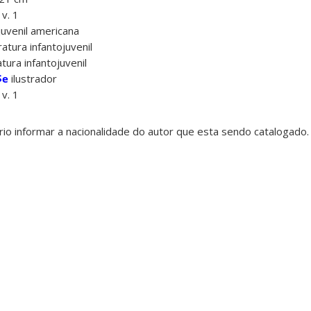
v. 1
juvenil americana
ratura infantojuvenil
tura infantojuvenil
$e
ilustrador
v. 1
o informar a nacionalidade do autor que esta sendo catalogado. 