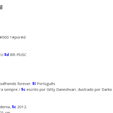
l
 #000 1#por#d
xU
$d
BR-FlUSC
oulfriends forever.
$l
Português
ra sempre /
$c
escrito por Gitty Daneshvari ; ilustrado por Darko
derna,
$c
2012.
21 cm