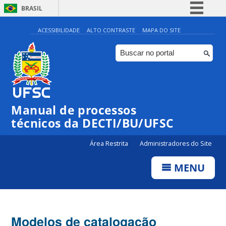
BRASIL
Simplifique!
ACESSIBILIDADE
ALTO CONTRASTE
MAPA DO SITE
Comunica BR
Participe
Acesso à informação
Legislação
Manual de processos
Canais
técnicos da DECTI/BU/UFSC
Área Restrita
Administradores do Site
MENU
Modelos de catalogação