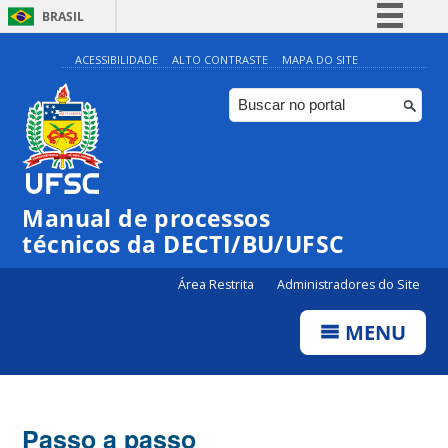
BRASIL
Simplifique!
ACESSIBILIDADE
ALTO CONTRASTE
MAPA DO SITE
Comunica BR
Participe
Acesso à informação
Legislação
Manual de processos
Canais
técnicos da DECTI/BU/UFSC
Área Restrita
Administradores do Site
MENU
Passo a passo