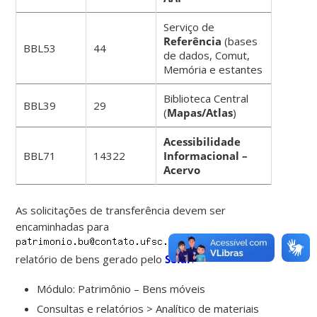
Serviço de
Referência
(bases
BBL53
44
de dados, Comut,
Memória e estantes
Biblioteca Central
BBL39
29
(
Mapas/Atlas
)
Acessibilidade
BBL71
14322
Informacional –
Acervo
As solicitações de transferência devem ser
encaminhadas para
a partir do
relatório de bens gerado pelo
Solar
:
Módulo: Patrimônio – Bens móveis
Consultas e relatórios > Analítico de materiais