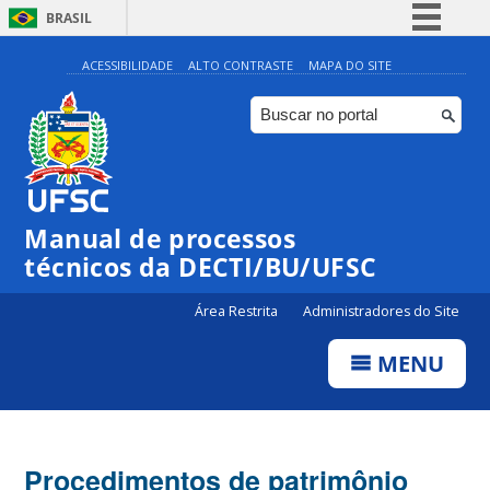
BRASIL
Simplifique!
ACESSIBILIDADE
ALTO CONTRASTE
MAPA DO SITE
Comunica BR
Participe
Acesso à informação
Legislação
Manual de processos
Canais
técnicos da DECTI/BU/UFSC
Área Restrita
Administradores do Site
MENU
Procedimentos de patrimônio