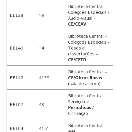
Biblioteca Central –
Coleções Especiais /
BBL38
19
Áudio-visual –
CE/CEAV
Biblioteca Central –
Coleções Especiais /
BBL40
14
Teses e
dissertações –
CE/CETD
Biblioteca Central –
BBL42
4139
CE/Obras Raras
(sala de acervo)
Biblioteca Central –
Serviço de
BBL07
43
Periódicos
/
Circulação
Biblioteca Central –
BBL04
4151
AAI