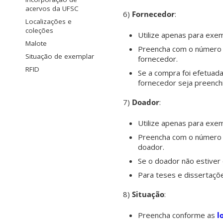
acervos da UFSC
6)
Fornecedor
:
Localizações e
coleções
Utilize apenas para exe
Malote
Preencha com o número c
Situação de exemplar
fornecedor.
RFID
Se a compra foi efetuada
fornecedor seja preench
7)
Doador
:
Utilize apenas para exe
Preencha com o número c
doador.
Se o doador não estiver
Para teses e dissertaçõ
8)
Situação
:
Preencha conforme as
l