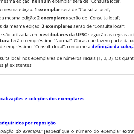
 mesma edição:
nenhum
exemplar será de “Consulta local”;
a mesma edição:
1 exemplar
será de “Consulta local”;
da mesma edição:
2 exemplares
serão de “Consulta local”;
s da mesma edição:
3 exemplares
serão de “Consulta local”;
 são utilizadas em
vestibulares da UFSC
seguirão as regras ac
atura
terão o empréstimo “Normal”. Obras que fazem parte da
c
de empréstimo: “Consulta local”, conforme a
definição da coleç
lta local” nos exemplares de números iniciais (1, 2, 3). Os quant
 já existentes.
ocalizações e coleções dos exemplares
.
adquiridos por reposição
:
osição do exemplar
[especifique o número do exemplar extra