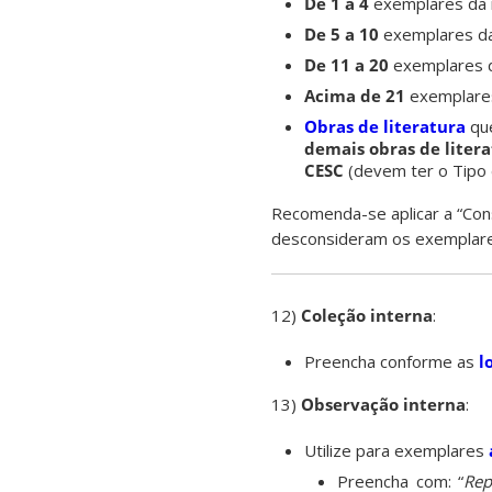
De 1 a 4
exemplares da
De 5 a 10
exemplares d
De 11 a 20
exemplares 
Acima de 21
exemplare
Obras de literatura
que
demais obras
de liter
CESC
(devem ter o Tipo 
Recomenda-se aplicar a “Consu
desconsideram os exemplares
12)
Coleção interna
:
Preencha conforme as
l
13)
Observação interna
:
Utilize para exemplares
Preencha com: “
Rep