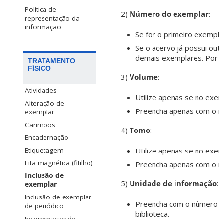
Política de
2)
Número do exemplar
:
representação da
informação
Se for o primeiro exempl
Se o acervo já possui o
demais exemplares. Por 
TRATAMENTO
FÍSICO
3)
Volume
:
Atividades
Utilize apenas se no ex
Alteração de
Preencha apenas com o nú
exemplar
Carimbos
4)
Tomo
:
Encadernação
Utilize apenas se no ex
Etiquetagem
Fita magnética (fitilho)
Preencha apenas com o nú
Inclusão de
5)
Unidade de informação
:
exemplar
Inclusão de exemplar
Preencha com o número co
de periódico
biblioteca.
Incorporação de