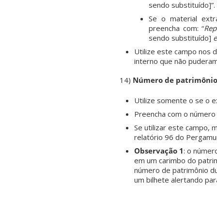
sendo substituído]”.
Se o material extr
preencha com: “
Rep
sendo substituído]
e
Utilize este campo nos d
interno que não pudera
14)
Número de patrimôni
Utilize somente o se o 
Preencha com o número 
Se utilizar este campo, 
relatório 96 do Pergam
Observação 1
: o númer
em um carimbo do patrim
número de patrimônio du
um bilhete alertando par