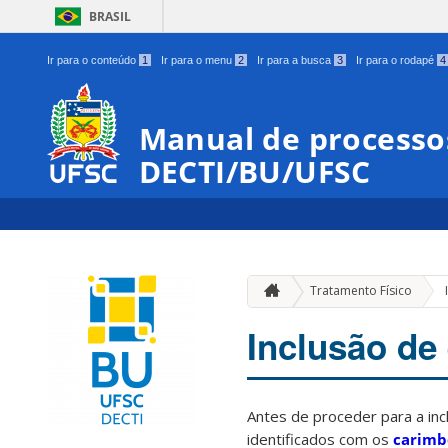
BRASIL
Ir para o conteúdo
1
Ir para o menu
2
Ir para a busca
3
Ir para o rodapé
4
Manual de processos
DECTI/BU/UFSC
Tratamento Físico
Inclusão de
Antes de proceder para a i
identificados com os
carimb