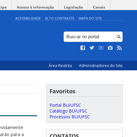
cipe
Acesso à informação
Legislação
Canais
ACESSIBILIDADE
ALTO CONTRASTE
MAPA DO SITE
Área Restrita
Administradores do Site
Favoritos
Portal BU/UFSC
Catálogo BU/UFSC
Processos BU/UFSC
devidamente
arão para a
CONTATOS