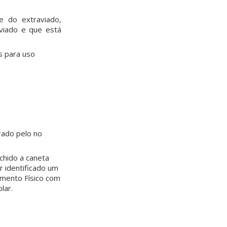
e do extraviado,
viado e que está
s para uso
rado pelo no
chido a caneta
 identificado um
amento Físico com
lar.