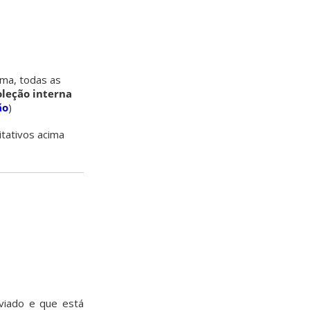
ima, todas as
oleção interna
ão
)
itativos acima
viado e que está