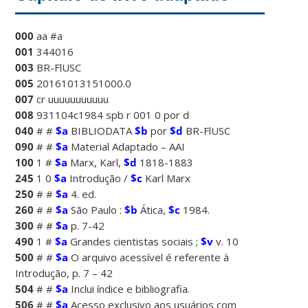
000
aa #a
001
344016
003
BR-FlUSC
005
20161013151000.0
007
cr uuuuuuuuuuu
008
931104c1984 spb r 001 0 por d
040
# #
$a
BIBLIODATA
$b
por
$d
BR-FlUSC
090
# #
$a
Material Adaptado – AAI
100
1 #
$a
Marx, Karl,
$d
1818-1883
245
1 0
$a
Introdução /
$c
Karl Marx
250
# #
$a
4. ed.
260
# #
$a
São Paulo :
$b
Ática,
$c
1984.
300
# #
$a
p. 7-42
490
1 #
$a
Grandes cientistas sociais ;
$v
v. 10
500
# #
$a
O arquivo acessível é referente à
Introdução, p. 7 – 42
504
# #
$a
Inclui índice e bibliografia.
506
# #
$a
Acesso exclusivo aos usuários com