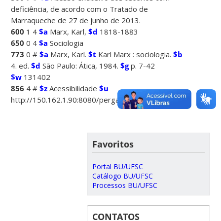
deficiência, de acordo com o Tratado de
Marraqueche de 27 de junho de 2013.
600
1 4
$a
Marx, Karl,
$d
1818-1883
650
0 4
$a
Sociologia
773
0 #
$a
Marx, Karl.
$t
Karl Marx : sociologia.
$b
4. ed.
$d
São Paulo: Ática, 1984.
$g
p. 7-42
$w
131402
856
4 #
$z
Acessibilidade
$u
http://150.162.1.90:8080/pergamumweb/vinculos/000001/0
Favoritos
Portal BU/UFSC
Catálogo BU/UFSC
Processos BU/UFSC
CONTATOS