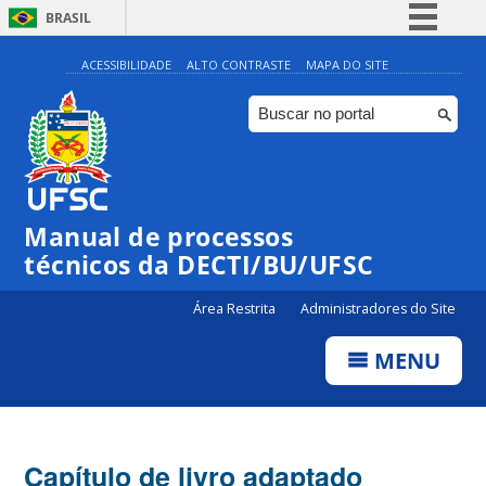
BRASIL
Simplifique!
ACESSIBILIDADE
ALTO CONTRASTE
MAPA DO SITE
Comunica BR
Participe
Acesso à informação
Legislação
Manual de processos
Canais
técnicos da DECTI/BU/UFSC
Área Restrita
Administradores do Site
MENU
Capítulo de livro adaptado