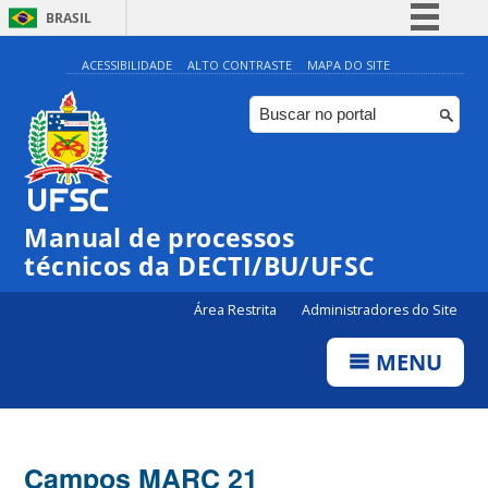
BRASIL
Simplifique!
ACESSIBILIDADE
ALTO CONTRASTE
MAPA DO SITE
Comunica BR
Participe
Acesso à informação
Legislação
Manual de processos
Canais
técnicos da DECTI/BU/UFSC
Área Restrita
Administradores do Site
MENU
Campos MARC 21