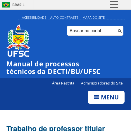
BRASIL
Simplifique!
ACESSIBILIDADE
ALTO CONTRASTE
MAPA DO SITE
Comunica BR
Participe
Acesso à informação
Legislação
Manual de processos
Canais
técnicos da DECTI/BU/UFSC
Área Restrita
Administradores do Site
MENU
Trabalho de professor titular