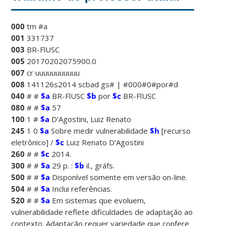
000
tm #a
001
331737
003
BR-FlUSC
005
20170202075900.0
007
cr uuuuuuuuuuu
008
141126s2014 scbad gs# | #000#0#por#d
040
# #
$a
BR-FlUSC
$b
por
$c
BR-FlUSC
080
# #
$a
57
100
1 #
$a
D’Agostini, Luiz Renato
245
1 0
$a
Sobre medir vulnerabilidade
$h
[recurso
eletrônico] /
$c
Luiz Renato D’Agostini
260
# #
$c
2014.
300
# #
$a
29 p. :
$b
il., gráfs.
500
# #
$a
Disponível somente em versão on-line.
504
# #
$a
Inclui referências.
520
# #
$a
Em sistemas que evoluem,
vulnerabilidade reflete dificuldades de adaptação ao
contexto. Adaptação requer variedade que confere