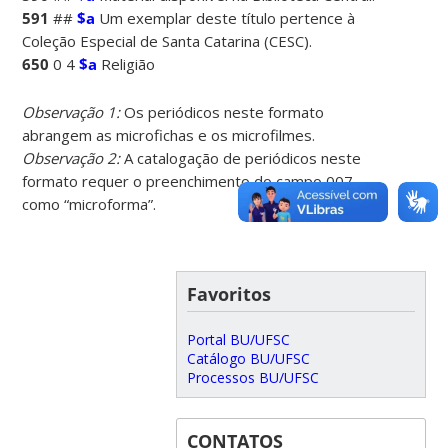
591
##
$a
Um exemplar deste título pertence à
Coleção Especial de Santa Catarina (CESC).
650
0 4
$a
Religião
Observação 1:
Os periódicos neste formato
abrangem as microfichas e os microfilmes.
Observação 2:
A catalogação de periódicos neste
formato requer o preenchimento do campo 007
como “microforma”.
Favoritos
Portal BU/UFSC
Catálogo BU/UFSC
Processos BU/UFSC
CONTATOS