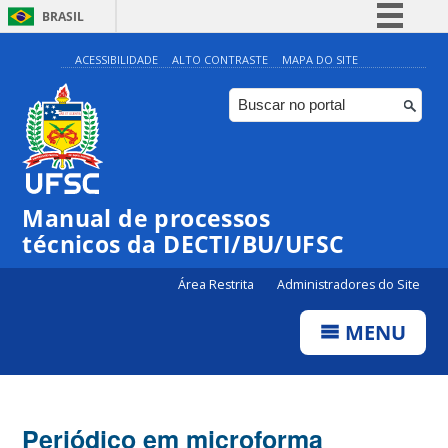
BRASIL
Simplifique!
ACESSIBILIDADE
ALTO CONTRASTE
MAPA DO SITE
Comunica BR
Participe
Acesso à informação
Legislação
Manual de processos
Canais
técnicos da DECTI/BU/UFSC
Área Restrita
Administradores do Site
MENU
Periódico em microforma