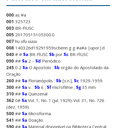
000
as #a
001
325723
003
BR-FlUSC
005
20170515105300.0
007
hu ufu uuuu
008
140326d19291959scbenn g g #a#a |upor|d
040
# #
$a
BR-FlUSC
$b
por
$c
BR-FlUSC
090
##
$a
2 –
$d
Periódico
245
0 2
$a
O Apostolo :
$b
orgão do Apostolado da
Oração
260
##
$a
Florianópolis :
$b
[s.n.],
$c
1929-1959.
300
##
$a
v. :
$b
il. ;
$f
microfilme ;
$g
35 mm
310
##
$a
Quinzenal
362
0#
$a
Vol. 1, No. 1 (jul. 1929)-Vol. 31, No. 726
(dez. 1959)
500
##
$a
Microforma.
541
##
$a
Doação.
590
##
$a
Material disponível na Biblioteca Central.