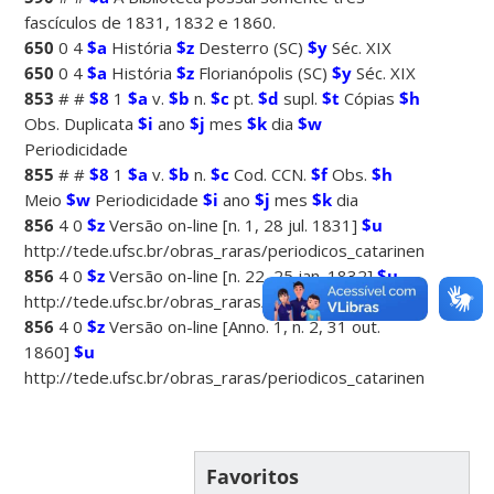
fascículos de 1831, 1832 e 1860.
650
0 4
$a
História
$z
Desterro (SC)
$y
Séc. XIX
650
0 4
$a
História
$z
Florianópolis (SC)
$y
Séc. XIX
853
# #
$8
1
$a
v.
$b
n.
$c
pt.
$d
supl.
$t
Cópias
$h
Obs. Duplicata
$i
ano
$j
mes
$k
dia
$w
Periodicidade
855
# #
$8
1
$a
v.
$b
n.
$c
Cod. CCN.
$f
Obs.
$h
Meio
$w
Periodicidade
$i
ano
$j
mes
$k
dia
856
4 0
$z
Versão on-line [n. 1, 28 jul. 1831]
$u
http://tede.ufsc.br/obras_raras/periodicos_catarinenses
856
4 0
$z
Versão on-line [n. 22, 25 jan. 1832]
$u
http://tede.ufsc.br/obras_raras/periodicos_catarinenses
856
4 0
$z
Versão on-line [Anno. 1, n. 2, 31 out.
1860]
$u
http://tede.ufsc.br/obras_raras/periodicos_catarinense
Favoritos