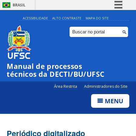
BRASIL
Simplifique!
ACESSIBILIDADE
ALTO CONTRASTE
MAPA DO SITE
Comunica BR
Participe
Acesso à informação
Legislação
Manual de processos
Canais
técnicos da DECTI/BU/UFSC
Área Restrita
Administradores do Site
MENU
Periódico digitalizado