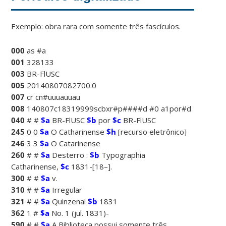
Exemplo: obra rara com somente três fascículos.
000
as #a
001
328133
003
BR-FlUSC
005
20140807082700.0
007
cr cn#uuuauuau
008
140807c18319999scbxr#p####d #0 a1por#d
040
# #
$a
BR-FlUSC
$b
por
$c
BR-FlUSC
245
0 0
$a
O Catharinense
$h
[recurso eletrônico]
246
3 3
$a
O Catarinense
260
# #
$a
Desterro :
$b
Typographia
Catharinense,
$c
1831-[18–].
300
# #
$a
v.
310
# #
$a
Irregular
321
# #
$a
Quinzenal
$b
1831
362
1 #
$a
No. 1 (jul. 1831)-
590
# #
$a
A Biblioteca possui somente três