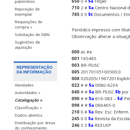
650
0 4
$a
Feijão
patrimônio
710
2 #
$a
Centro Nacional de
Reposição de
785
0 0
$t
Documentos / Emb
exemplar
Requisições de
compra »
Periódico impresso com títu
Solicitação de ISBN
Observação: alterar a situaç
Sugestões de
aquisição
000
as #a
001
165485
003
BR-FlUSC
REPRESENTAÇÃO
005
20170105100500.0
DA INFORMAÇÃO
008
020205c19672016spbt
022
# #
$a
0080-6234
Atividades
040
# #
$a
BR-FlUSC
$b
por
Autoridades »
090
# #
$a
616-083 –
$d
Per
Catalogação »
098
# #
$a
066465-0
Classificação »
210
0 #
$a
Rev. Esc. Enferm.
Dados abertos
245
0 0
$a
Revista da Escol
Distribuição por áreas
246
3 3
$a
REEUSP
do conhecimento