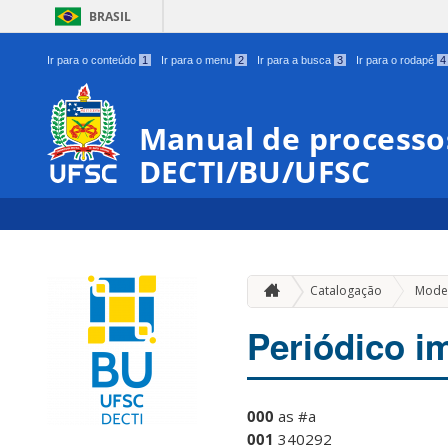
BRASIL
Ir para o conteúdo
1
Ir para o menu
2
Ir para a busca
3
Ir para o rodapé
4
Manual de processos
DECTI/BU/UFSC
Catalogação
Model
Periódico i
000
as #a
001
340292