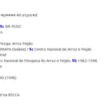
r#p#### #0 a1por#d
$c
BR-FlUSC
co
Pesqui. Arroz Feijão
RAPA Goiânia] /
$c
Centro Nacional de Arroz e Feijão
NPAF
o Nacional de Pesquisa do Arroz e Feijão,
$b
1982-1998.
m
90 (1998)
el na BSCCA.