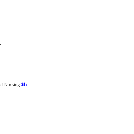
.
of Nursing
$h