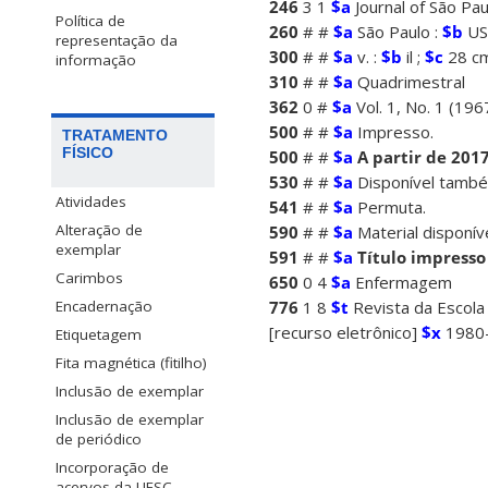
246
3 1
$a
Journal of São Pau
Política de
260
# #
$a
São Paulo :
$b
US
representação da
300
# #
$a
v. :
$b
il ;
$c
28 c
informação
310
# #
$a
Quadrimestral
362
0 #
$a
Vol. 1, No. 1 (196
500
# #
$a
Impresso.
TRATAMENTO
FÍSICO
500
# #
$a
A partir de 201
530
# #
$a
Disponível também
Atividades
541
# #
$a
Permuta.
Alteração de
590
# #
$a
Material disponíve
exemplar
591
# #
$a
Título impresso
Carimbos
650
0 4
$a
Enfermagem
776
1 8
$t
Revista da Escola
Encadernação
[recurso eletrônico]
$x
1980
Etiquetagem
Fita magnética (fitilho)
Inclusão de exemplar
Inclusão de exemplar
de periódico
Incorporação de
acervos da UFSC