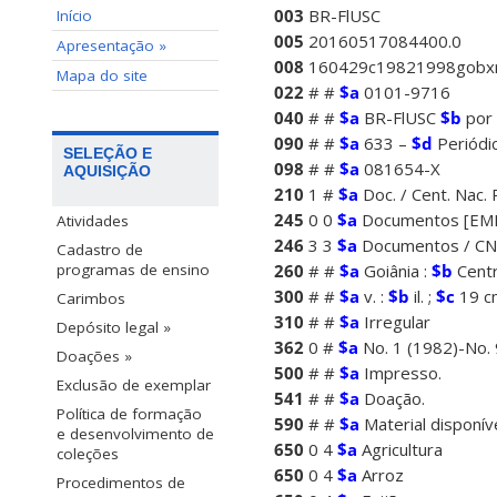
003
BR-FlUSC
Início
005
20160517084400.0
Apresentação »
008
160429c19821998gobx
Mapa do site
022
# #
$a
0101-9716
040
# #
$a
BR-FlUSC
$b
por
090
# #
$a
633 –
$d
Periódi
SELEÇÃO E
098
# #
$a
081654-X
AQUISIÇÃO
210
1 #
$a
Doc. / Cent. Nac. 
245
0 0
$a
Documentos [EMB
Atividades
246
3 3
$a
Documentos / C
Cadastro de
260
# #
$a
Goiânia :
$b
Centr
programas de ensino
300
# #
$a
v. :
$b
il. ;
$c
19 c
Carimbos
310
# #
$a
Irregular
Depósito legal »
362
0 #
$a
No. 1 (1982)-No. 
Doações »
500
# #
$a
Impresso.
Exclusão de exemplar
541
# #
$a
Doação.
Política de formação
590
# #
$a
Material disponív
e desenvolvimento de
650
0 4
$a
Agricultura
coleções
650
0 4
$a
Arroz
Procedimentos de