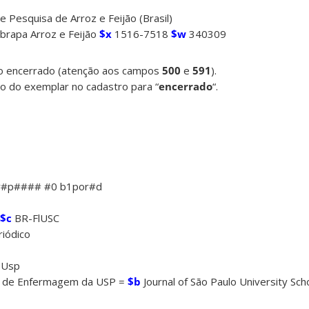
 Pesquisa de Arroz e Feijão (Brasil)
rapa Arroz e Feijão
$x
1516-7518
$w
340309
lo encerrado (atenção aos campos
500
e
591
).
ão do exemplar no cadastro para “
encerrado
“.
r#p#### #0 b1por#d
$c
BR-FlUSC
iódico
 Usp
a de Enfermagem da USP =
$b
Journal of São Paulo University Sch