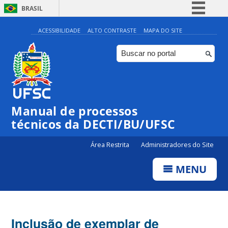
BRASIL
Simplifique!
ACESSIBILIDADE
ALTO CONTRASTE
MAPA DO SITE
Comunica BR
Participe
Acesso à informação
Legislação
Manual de processos
Canais
técnicos da DECTI/BU/UFSC
Área Restrita
Administradores do Site
MENU
Inclusão de exemplar de