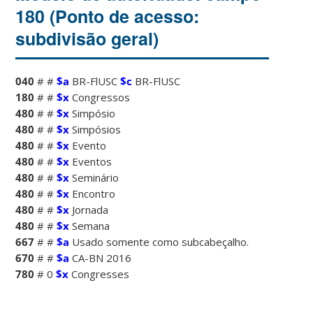
180 (Ponto de acesso:
subdivisão geral)
040
# #
$a
BR-FlUSC
$c
BR-FlUSC
180
# #
$x
Congressos
480
# #
$x
Simpósio
480
# #
$x
Simpósios
480
# #
$x
Evento
480
# #
$x
Eventos
480
# #
$x
Seminário
480
# #
$x
Encontro
480
# #
$x
Jornada
480
# #
$x
Semana
667
# #
$a
Usado somente como subcabeçalho.
670
# #
$a
CA-BN 2016
780
# 0
$x
Congresses