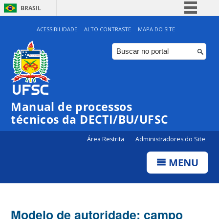
BRASIL
Simplifique!
ACESSIBILIDADE
ALTO CONTRASTE
MAPA DO SITE
Comunica BR
Participe
Acesso à informação
Legislação
Manual de processos
Canais
técnicos da DECTI/BU/UFSC
Área Restrita
Administradores do Site
MENU
Modelo de autoridade: campo