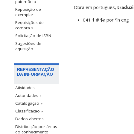
patrimônio
Obra em português,
traduz
Reposição de
exemplar
041
1 #
$a por $h eng
Requisições de
compra »
Solicitação de ISBN
Sugestões de
aquisição
REPRESENTAÇÃO
DA INFORMAÇÃO
Atividades
Autoridades »
Catalogação »
Classificação »
Dados abertos
Distribuição por áreas
do conhecimento