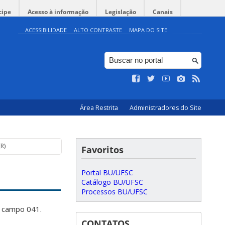
cipe
Acesso à informação
Legislação
Canais
ACESSIBILIDADE
ALTO CONTRASTE
MAPA DO SITE
Área Restrita
Administradores do Site
R)
Favoritos
Portal BU/UFSC
Catálogo BU/UFSC
Processos BU/UFSC
o campo 041.
CONTATOS