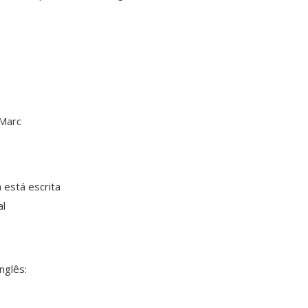
 Marc
 está escrita
al
nglês: