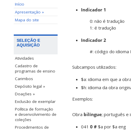
Início
Indicador 1
Apresentação »
Mapa do site
0: não é tradução
1: é tradução
Indicador 2
SELEÇÃO E
AQUISIÇÃO
#: código do idioma
Atividades
Cadastro de
Subcampos utilizados:
programas de ensino
Carimbos
$a: idioma em que a obra
Depósito legal »
$h: idioma da obra origin
Doações »
Exemplos:
Exclusão de exemplar
Política de formação
Obra
bilíngue
; português e i
e desenvolvimento de
coleções
041
0 #
$a por $a eng
Procedimentos de