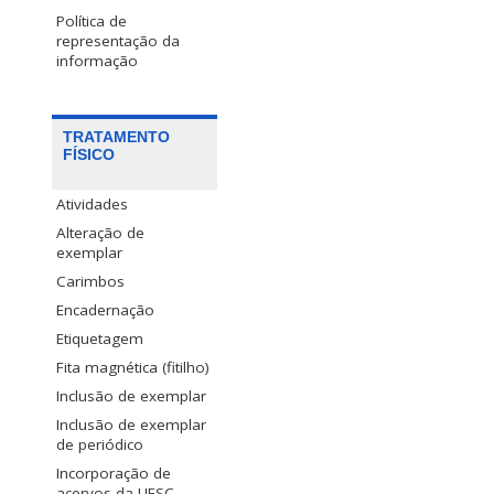
Política de
representação da
informação
TRATAMENTO
FÍSICO
Atividades
Alteração de
exemplar
Carimbos
Encadernação
Etiquetagem
Fita magnética (fitilho)
Inclusão de exemplar
Inclusão de exemplar
de periódico
Incorporação de
acervos da UFSC