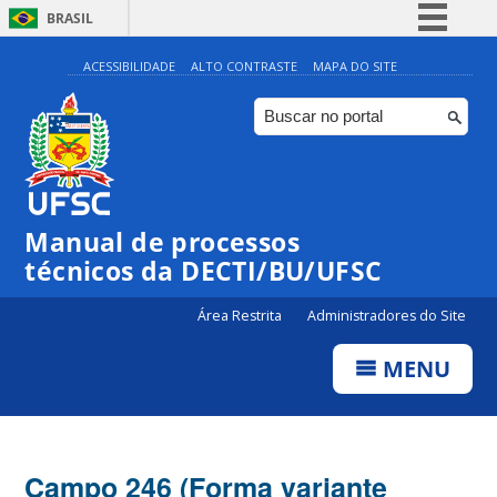
BRASIL
Simplifique!
ACESSIBILIDADE
ALTO CONTRASTE
MAPA DO SITE
Comunica BR
Participe
Acesso à informação
Legislação
Manual de processos
Canais
técnicos da DECTI/BU/UFSC
Área Restrita
Administradores do Site
MENU
Campo 246 (Forma variante