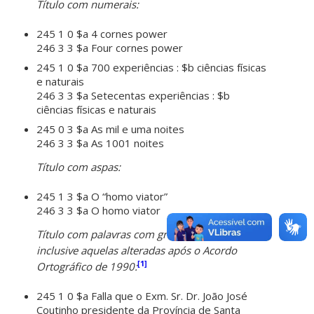
Título com numerais:
245 1 0 $a 4 cornes power
246 3 3 $a Four cornes power
245 1 0 $a 700 experiências : $b ciências físicas
e naturais
246 3 3 $a Setecentas experiências : $b
ciências físicas e naturais
245 0 3 $a As mil e uma noites
246 3 3 $a As 1001 noites
Título com aspas:
245 1 3 $a O “homo viator”
246 3 3 $a O homo viator
Título com palavras com grafias em desuso,
inclusive aquelas alteradas após o Acordo
[1]
Ortográfico de 1990:
245 1 0 $a Falla que o Exm. Sr. Dr. João José
Coutinho presidente da Província de Santa