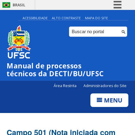
BRASIL
Simplifique!
ACESSIBILIDADE
ALTO CONTRASTE
MAPA DO SITE
Comunica BR
Participe
Acesso à informação
Legislação
Manual de processos
Canais
técnicos da DECTI/BU/UFSC
Área Restrita
Administradores do Site
MENU
Campo 501 (Nota iniciada com