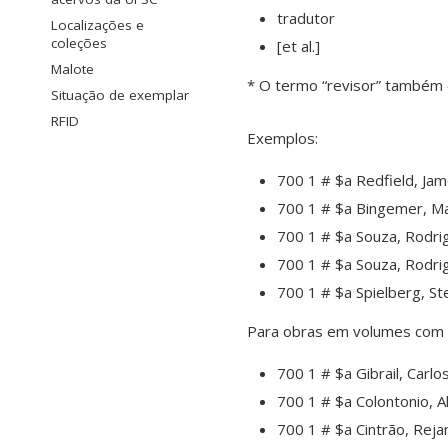
tradutor
Localizações e
coleções
[et al.]
Malote
* O termo “revisor” também é
Situação de exemplar
RFID
Exemplos:
700 1 # $a Redfield, Ja
700 1 # $a Bingemer, Mar
700 1 # $a Souza, Rodrigo
700 1 # $a Souza, Rodri
700 1 # $a Spielberg, St
Para obras em volumes com 
700 1 # $a Gibrail, Carlo
700 1 # $a Colontonio, A
700 1 # $a Cintrão, Rejan