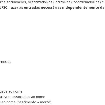
es secundários, organizador(es), editor(es), coordenador(es) e 
 UFSC, fazer as entradas necessárias independentemente d
rnecida
ciada ao nome
 palavras associadas ao nome
s ao nome (nascimento – morte)