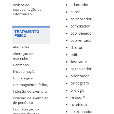
adaptador
Política de
representação da
autor
informação
colaborador
compilador
TRATAMENTO
coordenador
FÍSICO
coorientador
diretor
Atividades
Alteração de
editor
exemplar
ilustrador
Carimbos
organizador
Encadernação
orientador
Etiquetagem
psicógrafo
Fita magnética (fitilho)
prólogo
Inclusão de exemplar
revisor*
Inclusão de exemplar
de periódico
roteirista
Incorporação de
selecionador
acervos da UFSC