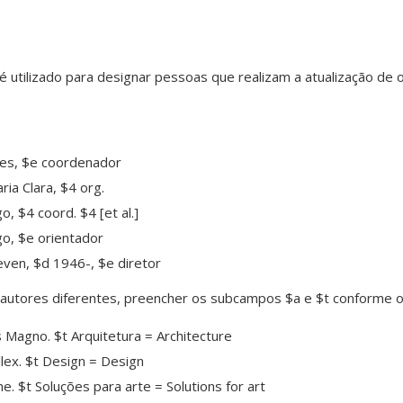
 utilizado para designar pessoas que realizam a atualização de 
mes, $e coordenador
ia Clara, $4 org.
, $4 coord. $4 [et al.]
go, $e orientador
even, $d 1946-, $e diretor
autores diferentes, preencher os subcampos $a e $t conforme 
s Magno. $t Arquitetura = Architecture
llex. $t Design = Design
e. $t Soluções para arte = Solutions for art