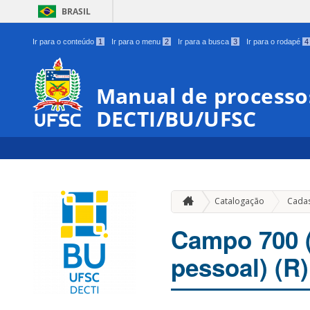
BRASIL
Ir para o conteúdo
1
Ir para o menu
2
Ir para a busca
3
Ir para o rodapé
4
Manual de processos
DECTI/BU/UFSC
Catalogação
Cadas
Campo 700 
pessoal) (R)