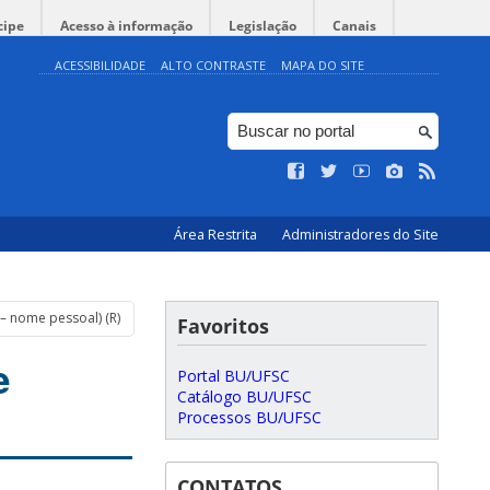
cipe
Acesso à informação
Legislação
Canais
ACESSIBILIDADE
ALTO CONTRASTE
MAPA DO SITE
Área Restrita
Administradores do Site
– nome pessoal) (R)
Favoritos
e
Portal BU/UFSC
Catálogo BU/UFSC
Processos BU/UFSC
CONTATOS