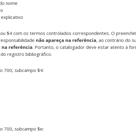
 do nome
do
explicativo
ou $4 com os termos controlados correspondentes. O preenchi
responsabilidade
não apareça na referência
, ao contrário do 
 na referência
. Portanto, o catalogador deve estar atento à fo
o registro bibliográfico.
po 700, subcampo $4:
po 700, subcampo $e: