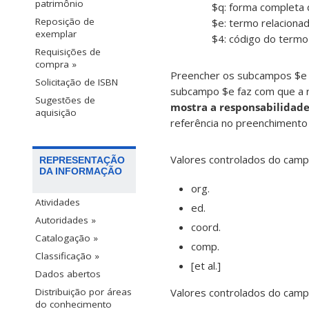
patrimônio
$q: forma completa
Reposição de
$e: termo relaciona
exemplar
$4: código do termo 
Requisições de
compra »
Preencher os subcampos $e 
Solicitação de ISBN
subcampo $e faz com que a 
Sugestões de
mostra a responsabilidade
aquisição
referência no preenchimento d
Valores controlados do cam
REPRESENTAÇÃO
DA INFORMAÇÃO
org.
Atividades
ed.
Autoridades »
coord.
Catalogação »
comp.
Classificação »
[et al.]
Dados abertos
Valores controlados do cam
Distribuição por áreas
do conhecimento