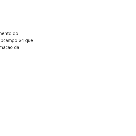
mento do
subcampo $4 que
rmação da