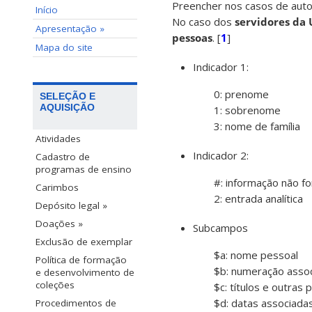
Preencher nos casos de autor
Início
No caso dos
servidores da
Apresentação »
pessoas
. [
1
]
Mapa do site
Indicador 1:
0: prenome
SELEÇÃO E
AQUISIÇÃO
1: sobrenome
3: nome de família
Atividades
Indicador 2:
Cadastro de
programas de ensino
#: informação não fo
Carimbos
2: entrada analítica
Depósito legal »
Doações »
Subcampos
Exclusão de exemplar
$a: nome pessoal
Política de formação
$b: numeração asso
e desenvolvimento de
coleções
$c: títulos e outras
$d: datas associada
Procedimentos de